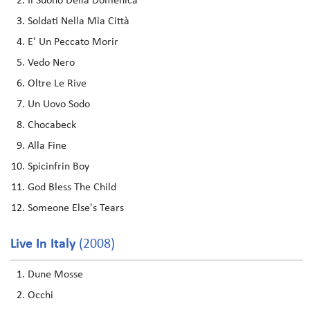
Il Suono Della Domenica
Soldati Nella Mia Città
E' Un Peccato Morir
Vedo Nero
Oltre Le Rive
Un Uovo Sodo
Chocabeck
Alla Fine
Spicinfrin Boy
God Bless The Child
Someone Else's Tears
Live In Italy
(2008)
Dune Mosse
Occhi