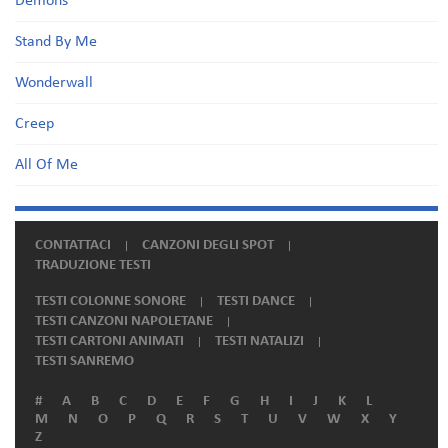
Demons
Stand By Me
Wonderwall
Creep
All Of Me
CONTATTACI
CANZONI DEGLI SPOT
TRADUZIONE TESTI
TESTI COLONNE SONORE
TESTI DANCE
TESTI CANZONI NAPOLETANE
TESTI CARTONI ANIMATI
TESTI NATALIZI
TESTI SANREMO
#
A
B
C
D
E
F
G
H
I
J
K
L
M
N
O
P
Q
R
S
T
U
V
W
X
Y
Z