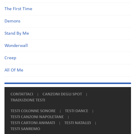
The First Time
Demons
Stand By Me
Wonderwall
Creep
All Of Me
CONTATTACI
CANZONI DEGLI SPOT
TRADUZIONE TESTI
TESTI COLONNE SONORE
TESTI DANCE
TESTI CANZONI NAPOLETANE
TESTI CARTONI ANIMATI
TESTI NATALIZI
TESTI SANREMO