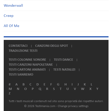
Wonderwall
Creep
All Of Me
CONTATTACI
CANZONI DEGLI SPOT
TRADUZIONE TESTI
TESTI COLONNE SONORE
TESTI DANCE
TESTI CANZONI NAPOLETANE
TESTI CARTONI ANIMATI
TESTI NATALIZI
TESTI SANREMO
#
A
B
C
D
E
F
G
H
I
J
K
L
M
N
O
P
Q
R
S
T
U
V
W
X
Y
Z
Tutti i testi musicali contenuti nel sito sono proprietà dei rispettivi autori.
© 2026 Testimania.com -
Change privacy settings