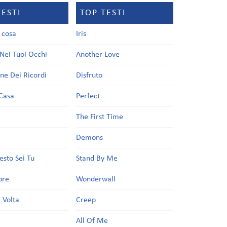
TESTI
TOP TESTI
a cosa
Iris
Nei Tuoi Occhi
Another Love
one Dei Ricordi
Disfruto
Casa
Perfect
a
The First Time
Demons
esto Sei Tu
Stand By Me
ore
Wonderwall
 Volta
Creep
All Of Me