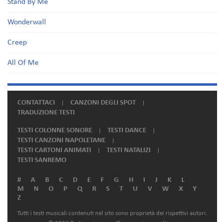
Stand By Me
Wonderwall
Creep
All Of Me
CONTATTACI
CANZONI DEGLI SPOT
TRADUZIONE TESTI
TESTI COLONNE SONORE
TESTI DANCE
TESTI CANZONI NAPOLETANE
TESTI CARTONI ANIMATI
TESTI NATALIZI
TESTI SANREMO
#
A
B
C
D
E
F
G
H
I
J
K
L
M
N
O
P
Q
R
S
T
U
V
W
X
Y
Z
Tutti i testi musicali contenuti nel sito sono proprietà dei rispettivi autori.