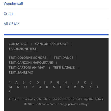
Wonderwall
Creep
All Of Me
CONTATTACI
CANZONI DEGLI SPOT
TRADUZIONE TESTI
TESTI COLONNE SONORE
TESTI DANCE
TESTI CANZONI NAPOLETANE
TESTI CARTONI ANIMATI
TESTI NATALIZI
TESTI SANREMO
#
A
B
C
D
E
F
G
H
I
J
K
L
M
N
O
P
Q
R
S
T
U
V
W
X
Y
Z
Tutti i testi musicali contenuti nel sito sono proprietà dei rispettivi autori.
© 2026 Testimania.com -
Change privacy settings