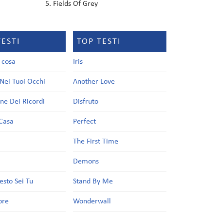
Fields Of Grey
TESTI
TOP TESTI
a cosa
Iris
Nei Tuoi Occhi
Another Love
one Dei Ricordi
Disfruto
Casa
Perfect
a
The First Time
Demons
esto Sei Tu
Stand By Me
ore
Wonderwall