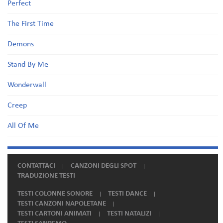
Perfect
The First Time
Demons
Stand By Me
Wonderwall
Creep
All Of Me
CONTATTACI
CANZONI DEGLI SPOT
TRADUZIONE TESTI
TESTI COLONNE SONORE
TESTI DANCE
TESTI CANZONI NAPOLETANE
TESTI CARTONI ANIMATI
TESTI NATALIZI