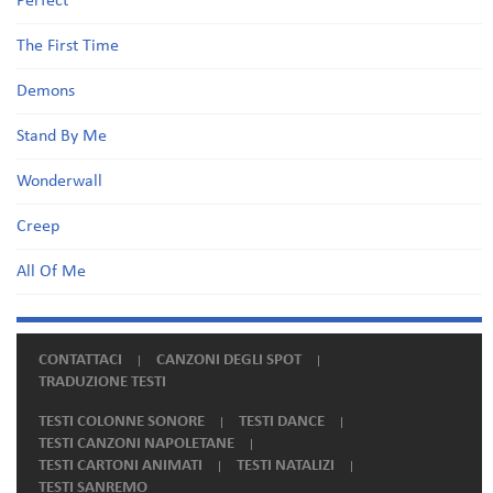
Perfect
The First Time
Demons
Stand By Me
Wonderwall
Creep
All Of Me
CONTATTACI
CANZONI DEGLI SPOT
TRADUZIONE TESTI
TESTI COLONNE SONORE
TESTI DANCE
TESTI CANZONI NAPOLETANE
TESTI CARTONI ANIMATI
TESTI NATALIZI
TESTI SANREMO