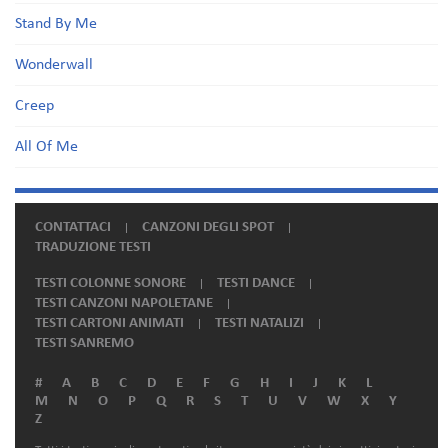
Stand By Me
Wonderwall
Creep
All Of Me
CONTATTACI
CANZONI DEGLI SPOT
TRADUZIONE TESTI
TESTI COLONNE SONORE
TESTI DANCE
TESTI CANZONI NAPOLETANE
TESTI CARTONI ANIMATI
TESTI NATALIZI
TESTI SANREMO
#
A
B
C
D
E
F
G
H
I
J
K
L
M
N
O
P
Q
R
S
T
U
V
W
X
Y
Z