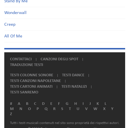
Stand By Me
Wonderwall
Creep
All Of Me
CONTATTACI
CANZONI DEGLI SPOT
TRADUZIONE TESTI
TESTI COLONNE SONORE
TESTI DANCE
TESTI CANZONI NAPOLETANE
TESTI CARTONI ANIMATI
TESTI NATALIZI
TESTI SANREMO
#
A
B
C
D
E
F
G
H
I
J
K
L
M
N
O
P
Q
R
S
T
U
V
W
X
Y
Z
Tutti i testi musicali contenuti nel sito sono proprietà dei rispettivi autori.