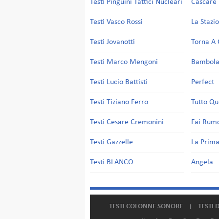
Testi Pinguini Tattici Nucleari
Cascare 
Testi Vasco Rossi
La Stazi
Testi Jovanotti
Torna A 
Testi Marco Mengoni
Bambol
Testi Lucio Battisti
Perfect
Testi Tiziano Ferro
Tutto Qu
Testi Cesare Cremonini
Fai Rum
Testi Gazzelle
La Prima
Testi BLANCO
Angela
TESTI COLONNE SONORE
TESTI 