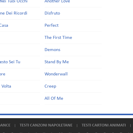
Nei Tuoi Occhi
Another Love
one Dei Ricordi
Disfruto
Casa
Perfect
a
The First Time
Demons
esto Sei Tu
Stand By Me
ore
Wonderwall
 Volta
Creep
All Of Me
DANCE
TESTI CANZONI NAPOLETANE
TESTI CARTONI ANIMATI