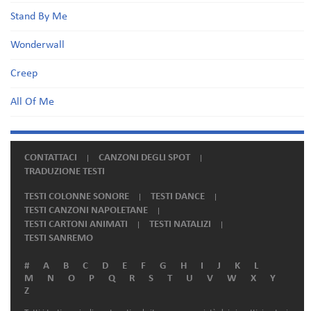
Stand By Me
Wonderwall
Creep
All Of Me
CONTATTACI
CANZONI DEGLI SPOT
TRADUZIONE TESTI
TESTI COLONNE SONORE
TESTI DANCE
TESTI CANZONI NAPOLETANE
TESTI CARTONI ANIMATI
TESTI NATALIZI
TESTI SANREMO
#
A
B
C
D
E
F
G
H
I
J
K
L
M
N
O
P
Q
R
S
T
U
V
W
X
Y
Z