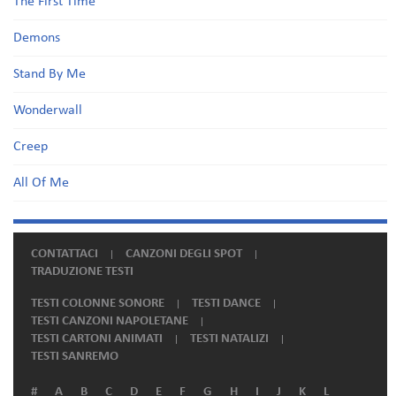
The First Time
Demons
Stand By Me
Wonderwall
Creep
All Of Me
CONTATTACI
CANZONI DEGLI SPOT
TRADUZIONE TESTI
TESTI COLONNE SONORE
TESTI DANCE
TESTI CANZONI NAPOLETANE
TESTI CARTONI ANIMATI
TESTI NATALIZI
TESTI SANREMO
#
A
B
C
D
E
F
G
H
I
J
K
L