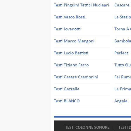
Testi Pinguini Tattici Nucleari
Cascare 
Testi Vasco Rossi
La Stazi
Testi Jovanotti
Torna A 
Testi Marco Mengoni
Bambol
Testi Lucio Battisti
Perfect
Testi Tiziano Ferro
Tutto Qu
Testi Cesare Cremonini
Fai Rum
Testi Gazzelle
La Prima
Testi BLANCO
Angela
TESTI COLONNE SONORE
TESTI 