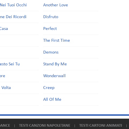
Nei Tuoi Occhi
Another Love
one Dei Ricordi
Disfruto
Casa
Perfect
a
The First Time
Demons
esto Sei Tu
Stand By Me
ore
Wonderwall
 Volta
Creep
All Of Me
DANCE
TESTI CANZONI NAPOLETANE
TESTI CARTONI ANIMATI