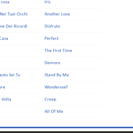
a cosa
Iris
Nei Tuoi Occhi
Another Love
one Dei Ricordi
Disfruto
Casa
Perfect
a
The First Time
Demons
esto Sei Tu
Stand By Me
ore
Wonderwall
 Volta
Creep
All Of Me