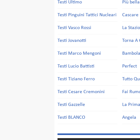
Testi Ultimo
Più bell
Testi Pinguini Tattici Nucleari
Cascare 
Testi Vasco Rossi
La Stazi
Testi Jovanotti
Torna A 
Testi Marco Mengoni
Bambol
Testi Lucio Battisti
Perfect
Testi Tiziano Ferro
Tutto Qu
Testi Cesare Cremonini
Fai Rum
Testi Gazzelle
La Prima
Testi BLANCO
Angela