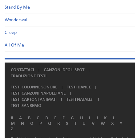
Stand By Me
Wonderwall
Creep
All Of Me
CONTATTACI
CANZONI DEGLI SPOT
TRADUZIONE TESTI
TESTI COLONNE SONORE
TESTI DANCE
TESTI CANZONI NAPOLETANE
TESTI CARTONI ANIMATI
TESTI NATALIZI
TESTI SANREMO
#
A
B
C
D
E
F
G
H
I
J
K
L
M
N
O
P
Q
R
S
T
U
V
W
X
Y
Z