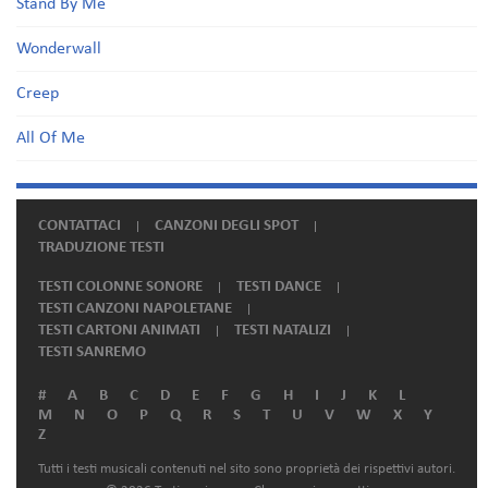
Stand By Me
Wonderwall
Creep
All Of Me
CONTATTACI
CANZONI DEGLI SPOT
TRADUZIONE TESTI
TESTI COLONNE SONORE
TESTI DANCE
TESTI CANZONI NAPOLETANE
TESTI CARTONI ANIMATI
TESTI NATALIZI
TESTI SANREMO
#
A
B
C
D
E
F
G
H
I
J
K
L
M
N
O
P
Q
R
S
T
U
V
W
X
Y
Z
Tutti i testi musicali contenuti nel sito sono proprietà dei rispettivi autori.