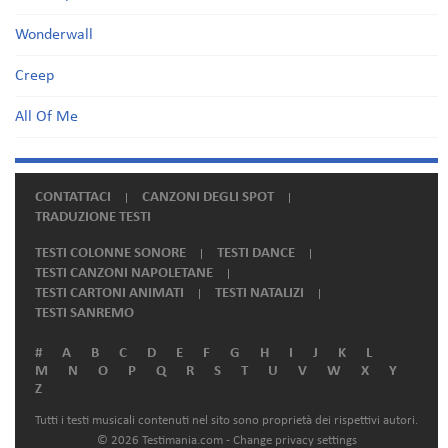
Wonderwall
Creep
All Of Me
CONTATTACI
CANZONI DEGLI SPOT
TRADUZIONE TESTI
TESTI COLONNE SONORE
TESTI DANCE
TESTI CANZONI NAPOLETANE
TESTI CARTONI ANIMATI
TESTI NATALIZI
TESTI SANREMO
#
A
B
C
D
E
F
G
H
I
J
K
L
M
N
O
P
Q
R
S
T
U
V
W
X
Y
Z
Tutti i testi musicali contenuti nel sito sono proprietà dei rispettivi autori.
© 2026 Testimania.com -
Change privacy settings