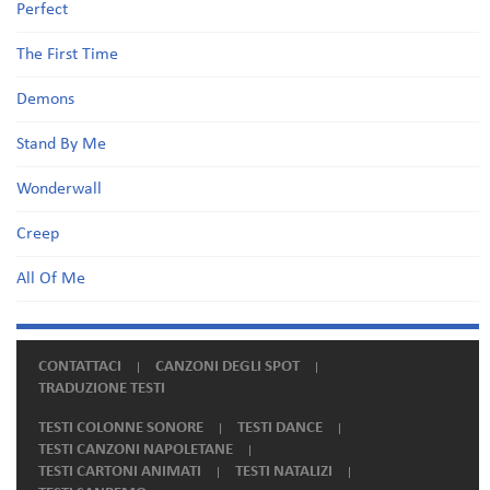
Perfect
The First Time
Demons
Stand By Me
Wonderwall
Creep
All Of Me
CONTATTACI
CANZONI DEGLI SPOT
TRADUZIONE TESTI
TESTI COLONNE SONORE
TESTI DANCE
TESTI CANZONI NAPOLETANE
TESTI CARTONI ANIMATI
TESTI NATALIZI