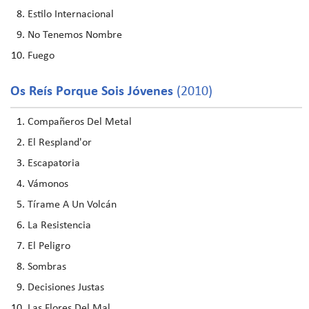
Estilo Internacional
No Tenemos Nombre
Fuego
Os Reís Porque Sois Jóvenes
(2010)
Compañeros Del Metal
El Respland'or
Escapatoria
Vámonos
Tírame A Un Volcán
La Resistencia
El Peligro
Sombras
Decisiones Justas
Las Flores Del Mal