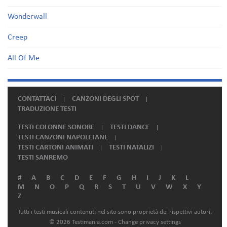
Wonderwall
Creep
All Of Me
CONTATTACI
CANZONI DEGLI SPOT
TRADUZIONE TESTI
TESTI COLONNE SONORE
TESTI DANCE
TESTI CANZONI NAPOLETANE
TESTI CARTONI ANIMATI
TESTI NATALIZI
TESTI SANREMO
#
A
B
C
D
E
F
G
H
I
J
K
L
M
N
O
P
Q
R
S
T
U
V
W
X
Y
Z
Tutti i testi musicali contenuti nel sito sono proprietà dei rispettivi autori.
© 2026 Testimania.com -
Change privacy settings