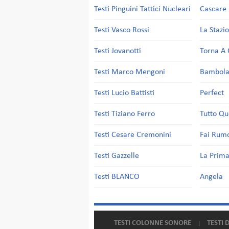
Testi Pinguini Tattici Nucleari
Cascare 
Testi Vasco Rossi
La Stazi
Testi Jovanotti
Torna A 
Testi Marco Mengoni
Bambol
Testi Lucio Battisti
Perfect
Testi Tiziano Ferro
Tutto Qu
Testi Cesare Cremonini
Fai Rum
Testi Gazzelle
La Prima
Testi BLANCO
Angela
TESTI COLONNE SONORE
TESTI 