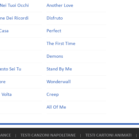
Nei Tuoi Occhi
Another Love
one Dei Ricordi
Disfruto
Casa
Perfect
a
The First Time
Demons
esto Sei Tu
Stand By Me
ore
Wonderwall
 Volta
Creep
All Of Me
DANCE
TESTI CANZONI NAPOLETANE
TESTI CARTONI ANIMATI