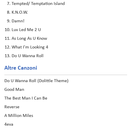
Tempted/ Temptation Island
K.N.O.W.
Damn!
Luv Led Me 2 U
As Long As U Know
What I'm Looking 4
Do U Wanna Roll
Altre Canzoni
Do U Wanna Roll (Dolittle Theme)
Good Man
The Best Man I Can Be
Reverse
A Million Miles
4eva