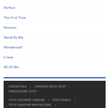
Perfect
The First Time
Demons
Stand By Me
Wonderwall
Creep
All Of Me
CONTATTACI
CANZONI DEGLI SPOT
TRADUZIONE TESTI
TESTI COLONNE SONORE
TESTI DANCE
TESTI CANZONI NAPOLETANE