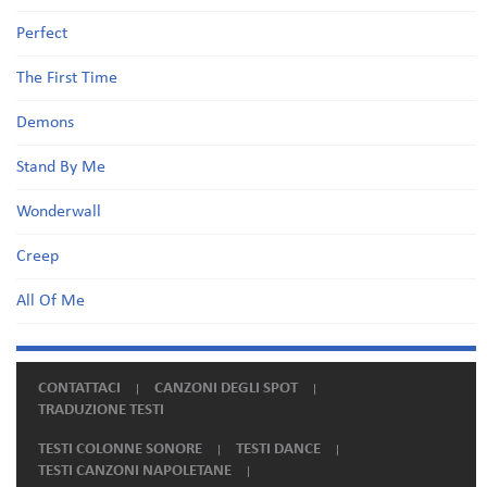
Perfect
The First Time
Demons
Stand By Me
Wonderwall
Creep
All Of Me
CONTATTACI
CANZONI DEGLI SPOT
TRADUZIONE TESTI
TESTI COLONNE SONORE
TESTI DANCE
TESTI CANZONI NAPOLETANE