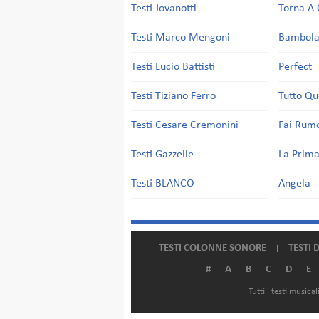
Testi Jovanotti
Torna A 
Testi Marco Mengoni
Bambol
Testi Lucio Battisti
Perfect
Testi Tiziano Ferro
Tutto Qu
Testi Cesare Cremonini
Fai Rum
Testi Gazzelle
La Prima
Testi BLANCO
Angela
TESTI COLONNE SONORE
TESTI 
#
A
B
C
D
E
Tutti i testi music