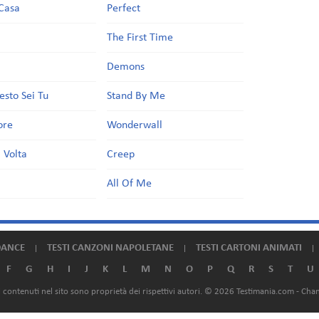
Casa
Perfect
a
The First Time
Demons
esto Sei Tu
Stand By Me
ore
Wonderwall
 Volta
Creep
All Of Me
DANCE
TESTI CANZONI NAPOLETANE
TESTI CARTONI ANIMATI
F
G
H
I
J
K
L
M
N
O
P
Q
R
S
T
U
ali contenuti nel sito sono proprietà dei rispettivi autori. © 2026 Testimania.com -
Chan