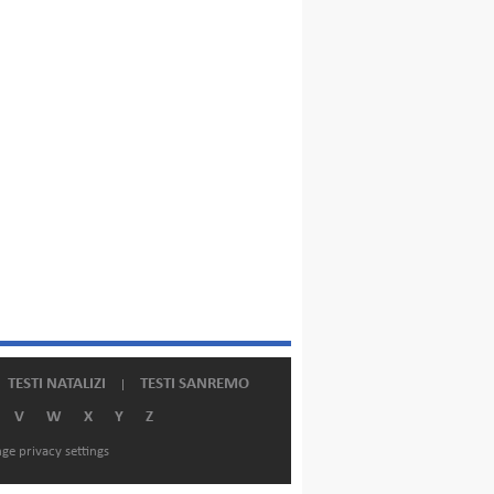
TESTI NATALIZI
TESTI SANREMO
V
W
X
Y
Z
ge privacy settings