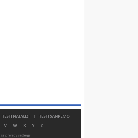
TESTI NATALIZI
TESTI SANREMO
V
W
X
Y
Z
ge privacy settings