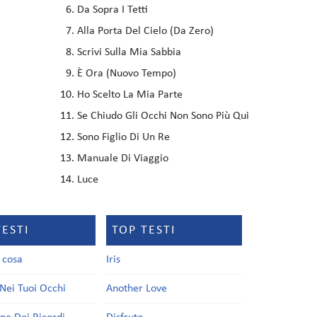
Da Sopra I Tetti
Alla Porta Del Cielo (Da Zero)
Scrivi Sulla Mia Sabbia
È Ora (Nuovo Tempo)
Ho Scelto La Mia Parte
Se Chiudo Gli Occhi Non Sono Più Qui
Sono Figlio Di Un Re
Manuale Di Viaggio
Luce
TESTI
TOP TESTI
a cosa
Iris
Nei Tuoi Occhi
Another Love