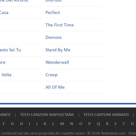
one Dei Ricordi
Disfruto
Casa
Perfect
a
The First Time
Demons
esto Sei Tu
Stand By Me
ore
Wonderwall
 Volta
Creep
All Of Me
DANCE
TESTI CANZONI NAPOLETANE
TESTI CARTONI ANIMATI
F
G
H
I
J
K
L
M
N
O
P
Q
R
S
T
U
ali contenuti nel sito sono proprietà dei rispettivi autori. © 2026 Testimania.com -
Chan