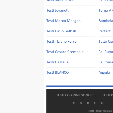
Testi Vasco Rossi
La Stazi
Testi Jovanotti
Torna A 
Testi Marco Mengoni
Bambol
Testi Lucio Battisti
Perfect
Testi Tiziano Ferro
Tutto Qu
Testi Cesare Cremonini
Fai Rum
Testi Gazzelle
La Prima
Testi BLANCO
Angela
TESTI COLONNE SONORE
TESTI 
#
A
B
C
D
E
Tutti i testi music