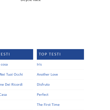
Bicycle Race
TESTI
TOP TESTI
a cosa
Iris
Nei Tuoi Occhi
Another Love
one Dei Ricordi
Disfruto
Casa
Perfect
a
The First Time