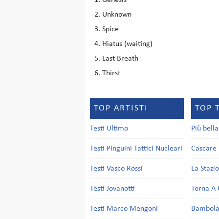
Genesis
Unknown
Spice
Hiatus (waiting)
Last Breath
Thirst
TOP ARTISTI
TOP 
Testi Ultimo
Più bell
Testi Pinguini Tattici Nucleari
Cascare 
Testi Vasco Rossi
La Stazi
Testi Jovanotti
Torna A 
Testi Marco Mengoni
Bambol