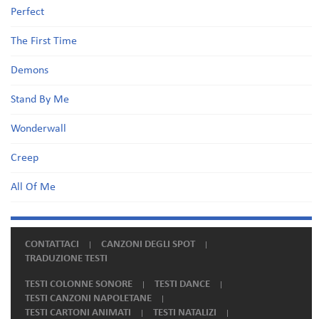
Perfect
The First Time
Demons
Stand By Me
Wonderwall
Creep
All Of Me
CONTATTACI
CANZONI DEGLI SPOT
TRADUZIONE TESTI
TESTI COLONNE SONORE
TESTI DANCE
TESTI CANZONI NAPOLETANE
TESTI CARTONI ANIMATI
TESTI NATALIZI