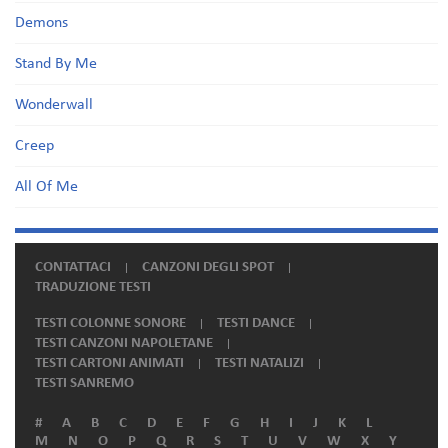
Demons
Stand By Me
Wonderwall
Creep
All Of Me
CONTATTACI
CANZONI DEGLI SPOT
TRADUZIONE TESTI
TESTI COLONNE SONORE
TESTI DANCE
TESTI CANZONI NAPOLETANE
TESTI CARTONI ANIMATI
TESTI NATALIZI
TESTI SANREMO
#
A
B
C
D
E
F
G
H
I
J
K
L
M
N
O
P
Q
R
S
T
U
V
W
X
Y