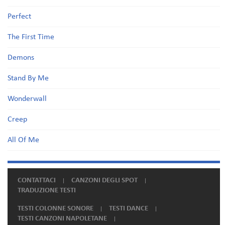
Perfect
The First Time
Demons
Stand By Me
Wonderwall
Creep
All Of Me
CONTATTACI
CANZONI DEGLI SPOT
TRADUZIONE TESTI
TESTI COLONNE SONORE
TESTI DANCE
TESTI CANZONI NAPOLETANE