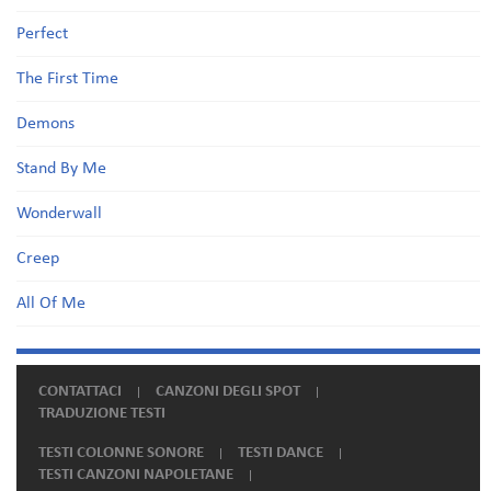
Perfect
The First Time
Demons
Stand By Me
Wonderwall
Creep
All Of Me
CONTATTACI
CANZONI DEGLI SPOT
TRADUZIONE TESTI
TESTI COLONNE SONORE
TESTI DANCE
TESTI CANZONI NAPOLETANE