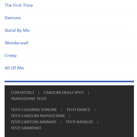
The First Time
Demons
Stand By Me
Wonderwall
Creep
All Of Me
CONTATTACI
CANZONI DEGLI SPOT
TRADUZIONE TESTI
TESTI COLONNE SONORE
TESTI DANCE
TESTI CANZONI NAPOLETANE
TESTI CARTONI ANIMATI
TESTI NATALIZI
TESTI SANREMO