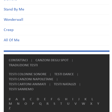
Stand By Me
Wonderwall
Creep
All Of Me
CONTATTACI
CANZONI DEGLI SPOT
TRADUZIONE TESTI
TESTI COLONNE SONORE
TESTI DANCE
TESTI CANZONI NAPOLETANE
TESTI CARTONI ANIMATI
TESTI NATALIZI
TESTI SANREMO
#
A
B
C
D
E
F
G
H
I
J
K
L
M
N
O
P
Q
R
S
T
U
V
W
X
Y
Z