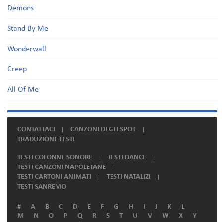
Demons
Stand By Me
Wonderwall
Creep
All Of Me
CONTATTACI
CANZONI DEGLI SPOT
TRADUZIONE TESTI
TESTI COLONNE SONORE
TESTI DANCE
TESTI CANZONI NAPOLETANE
TESTI CARTONI ANIMATI
TESTI NATALIZI
TESTI SANREMO
#
A
B
C
D
E
F
G
H
I
J
K
L
M
N
O
P
Q
R
S
T
U
V
W
X
Y