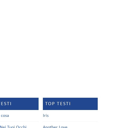
TESTI
TOP TESTI
a cosa
Iris
Nei Tuoi Occhi
Another Love