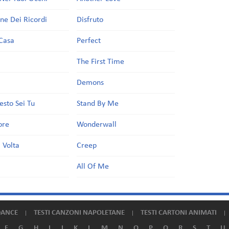
one Dei Ricordi
Disfruto
Casa
Perfect
a
The First Time
Demons
esto Sei Tu
Stand By Me
ore
Wonderwall
 Volta
Creep
All Of Me
DANCE
TESTI CANZONI NAPOLETANE
TESTI CARTONI ANIMATI
F
G
H
I
J
K
L
M
N
O
P
Q
R
S
T
U