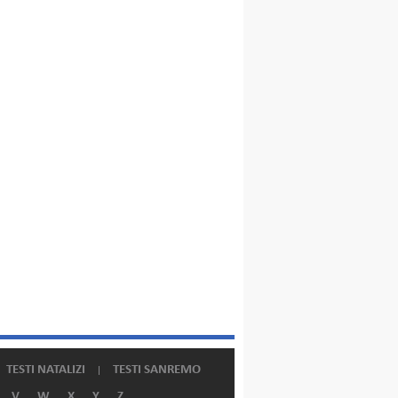
TESTI NATALIZI
TESTI SANREMO
V
W
X
Y
Z