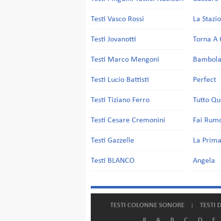
Testi Vasco Rossi
La Stazi
Testi Jovanotti
Torna A 
Testi Marco Mengoni
Bambol
Testi Lucio Battisti
Perfect
Testi Tiziano Ferro
Tutto Qu
Testi Cesare Cremonini
Fai Rum
Testi Gazzelle
La Prima
Testi BLANCO
Angela
TESTI COLONNE SONORE
TESTI 
#
A
B
C
D
E