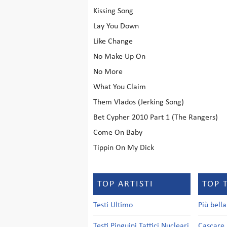
Kissing Song
Lay You Down
Like Change
No Make Up On
No More
What You Claim
Them Vlados (Jerking Song)
Bet Cypher 2010 Part 1 (The Rangers)
Come On Baby
Tippin On My Dick
TOP ARTISTI
TOP 
Testi Ultimo
Più bell
Testi Pinguini Tattici Nucleari
Cascare 