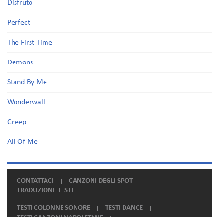
Disfruto
Perfect
The First Time
Demons
Stand By Me
Wonderwall
Creep
All Of Me
CONTATTACI
CANZONI DEGLI SPOT
TRADUZIONE TESTI
TESTI COLONNE SONORE
TESTI DANCE