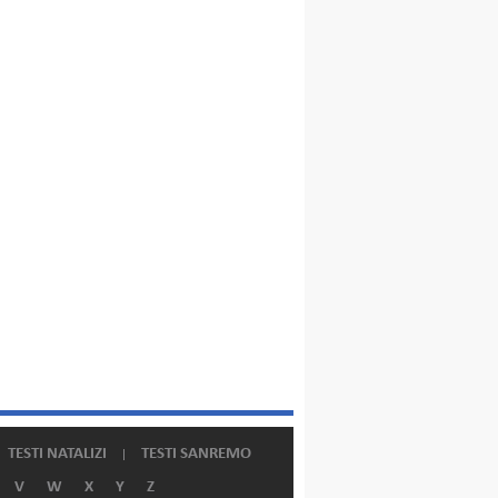
TESTI NATALIZI
TESTI SANREMO
V
W
X
Y
Z