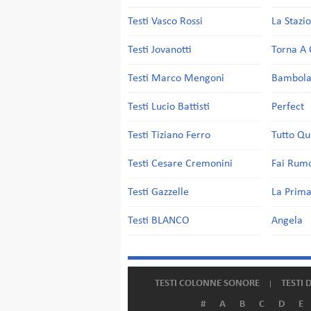
Testi Vasco Rossi
La Stazi
Testi Jovanotti
Torna A 
Testi Marco Mengoni
Bambol
Testi Lucio Battisti
Perfect
Testi Tiziano Ferro
Tutto Qu
Testi Cesare Cremonini
Fai Rum
Testi Gazzelle
La Prima
Testi BLANCO
Angela
TESTI COLONNE SONORE
TESTI 
#
A
B
C
D
E