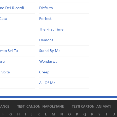
one Dei Ricordi
Disfruto
Casa
Perfect
a
The First Time
Demons
esto Sei Tu
Stand By Me
ore
Wonderwall
 Volta
Creep
All Of Me
DANCE
TESTI CANZONI NAPOLETANE
TESTI CARTONI ANIMATI
F
G
H
I
J
K
L
M
N
O
P
Q
R
S
T
U