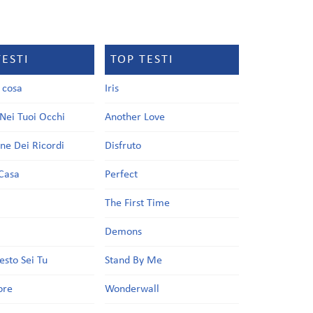
TESTI
TOP TESTI
a cosa
Iris
Nei Tuoi Occhi
Another Love
one Dei Ricordi
Disfruto
Casa
Perfect
a
The First Time
Demons
esto Sei Tu
Stand By Me
ore
Wonderwall