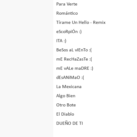
Para Verte
Romántico
Tírame Un Hello - Remix
eScoRpiÓn :)
ITA :)
BeSos aL vIEnTo :(
mE RecHaZasTe :(
mE vALe maDRE :)
dEsANiMaO :(
La Mexicana
Algo Bien
Otro Bote
El Diablo
DUEÑO DE TI