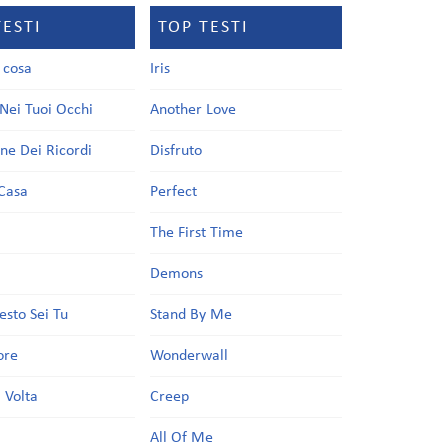
TESTI
TOP TESTI
a cosa
Iris
Nei Tuoi Occhi
Another Love
one Dei Ricordi
Disfruto
Casa
Perfect
a
The First Time
Demons
esto Sei Tu
Stand By Me
ore
Wonderwall
 Volta
Creep
All Of Me