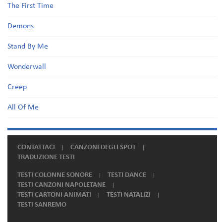
The First Time
Demons
Stand By Me
Wonderwall
Creep
All Of Me
CONTATTACI
CANZONI DEGLI SPOT
TRADUZIONE TESTI
TESTI COLONNE SONORE
TESTI DANCE
TESTI CANZONI NAPOLETANE
TESTI CARTONI ANIMATI
TESTI NATALIZI
TESTI SANREMO