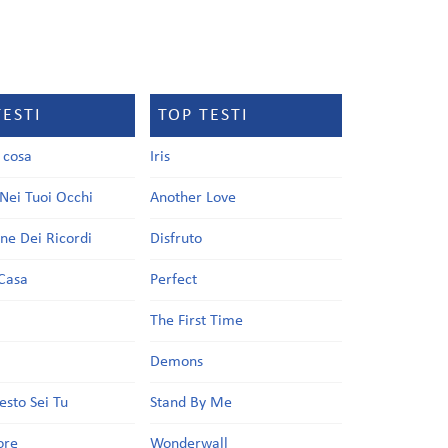
TESTI
TOP TESTI
a cosa
Iris
Nei Tuoi Occhi
Another Love
one Dei Ricordi
Disfruto
Casa
Perfect
a
The First Time
Demons
esto Sei Tu
Stand By Me
ore
Wonderwall