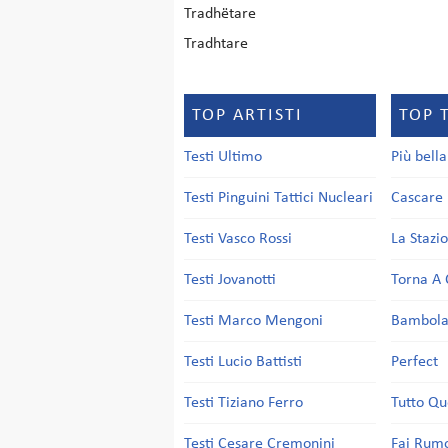
Tradhëtare
Tradhtare
TOP ARTISTI
TOP 
Testi Ultimo
Più bell
Testi Pinguini Tattici Nucleari
Cascare 
Testi Vasco Rossi
La Stazi
Testi Jovanotti
Torna A 
Testi Marco Mengoni
Bambol
Testi Lucio Battisti
Perfect
Testi Tiziano Ferro
Tutto Qu
Testi Cesare Cremonini
Fai Rum