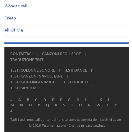
Wonderwall
Creep
All Of Me
CONTATTACI
CANZONI DEGLI SPOT
TRADUZIONE TESTI
TESTI COLONNE SONORE
TESTI DANCE
TESTI CANZONI NAPOLETANE
TESTI CARTONI ANIMATI
TESTI NATALIZI
TESTI SANREMO
#
A
B
C
D
E
F
G
H
I
J
K
L
M
N
O
P
Q
R
S
T
U
V
W
X
Y
Z
Tutti i testi musicali contenuti nel sito sono proprietà dei rispettivi autori.
© 2026 Testimania.com -
Change privacy settings