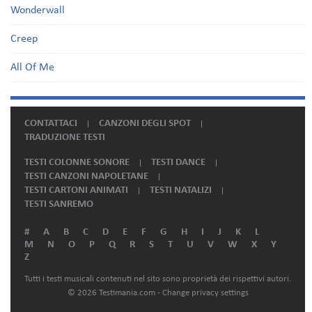
Wonderwall
Creep
All Of Me
CONTATTACI
CANZONI DEGLI SPOT
TRADUZIONE TESTI
TESTI COLONNE SONORE
TESTI DANCE
TESTI CANZONI NAPOLETANE
TESTI CARTONI ANIMATI
TESTI NATALIZI
TESTI SANREMO
#
A
B
C
D
E
F
G
H
I
J
K
L
M
N
O
P
Q
R
S
T
U
V
W
X
Y
Z
Tutti i testi musicali contenuti nel sito sono proprietà dei rispettivi autori.
© 2026 Testimania.com -
Change privacy settings