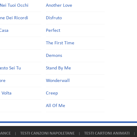
Nei Tuoi Occhi
Another Love
one Dei Ricordi
Disfruto
Casa
Perfect
a
The First Time
Demons
esto Sei Tu
Stand By Me
ore
Wonderwall
 Volta
Creep
All Of Me
DANCE
TESTI CANZONI NAPOLETANE
TESTI CARTONI ANIMATI