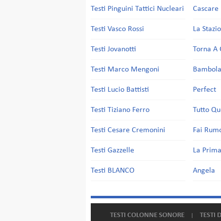
Testi Pinguini Tattici Nucleari
Cascare 
Testi Vasco Rossi
La Stazi
Testi Jovanotti
Torna A 
Testi Marco Mengoni
Bambol
Testi Lucio Battisti
Perfect
Testi Tiziano Ferro
Tutto Qu
Testi Cesare Cremonini
Fai Rum
Testi Gazzelle
La Prima
Testi BLANCO
Angela
TESTI COLONNE SONORE
TESTI 