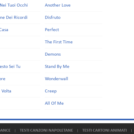
Nei Tuoi Occhi
Another Love
one Dei Ricordi
Disfruto
Casa
Perfect
a
The First Time
Demons
esto Sei Tu
Stand By Me
ore
Wonderwall
 Volta
Creep
All Of Me
DANCE
TESTI CANZONI NAPOLETANE
TESTI CARTONI ANIMATI