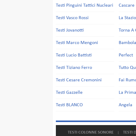
Testi Pinguini Tattici Nucleari
Cascare 
Testi Vasco Rossi
La Stazi
Testi Jovanotti
Torna A 
Testi Marco Mengoni
Bambol
Testi Lucio Battisti
Perfect
Testi Tiziano Ferro
Tutto Qu
Testi Cesare Cremonini
Fai Rum
Testi Gazzelle
La Prima
Testi BLANCO
Angela
TESTI COLONNE SONORE
TESTI 