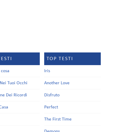
TESTI
TOP TESTI
a cosa
Iris
Nei Tuoi Occhi
Another Love
one Dei Ricordi
Disfruto
Casa
Perfect
a
The First Time
Demons