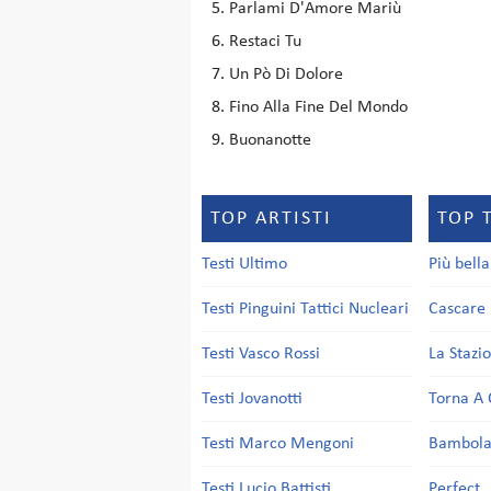
Parlami D'Amore Mariù
Restaci Tu
Un Pò Di Dolore
Fino Alla Fine Del Mondo
Buonanotte
TOP ARTISTI
TOP 
Testi Ultimo
Più bell
Testi Pinguini Tattici Nucleari
Cascare 
Testi Vasco Rossi
La Stazi
Testi Jovanotti
Torna A 
Testi Marco Mengoni
Bambol
Testi Lucio Battisti
Perfect