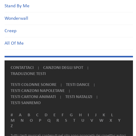
Stand By Me
Wonderwall
Creep
All Of Me
CONTATTACI
CANZONI DEGLI SPOT
TRADUZIONE TESTI
TESTI COLONNE SONORE
TESTI DANCE
TESTI CANZONI NAPOLETANE
TESTI CARTONI ANIMATI
TESTI NATALIZI
TESTI SANREMO
#
A
B
C
D
E
F
G
H
I
J
K
L
M
N
O
P
Q
R
S
T
U
V
W
X
Y
Z
Tutti i testi musicali contenuti nel sito sono proprietà dei rispettivi autori.